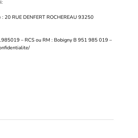
i:
 :
20 RUE DENFERT ROCHEREAU 93250
1985019
– RCS ou RM :
Bobigny B 951 985 019
–
nfidentialite/