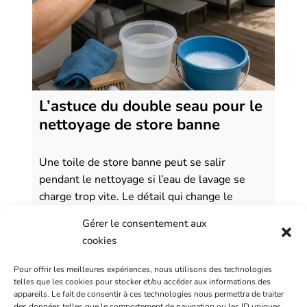
L’astuce du double seau pour le
nettoyage de store banne
Une toile de store banne peut se salir
pendant le nettoyage si l’eau de lavage se
charge trop vite. Le détail qui change le
résultat ne tient pas seulement au savon. Il
Gérer le consentement aux
tient surtout à la façon dont vous rincez la
cookies
brosse, l’éponge ou le gant microfibre entre
deux passages. Avec un seul seau, l’eau …
Pour offrir les meilleures expériences, nous utilisons des technologies
telles que les cookies pour stocker et/ou accéder aux informations des
appareils. Le fait de consentir à ces technologies nous permettra de traiter
des données telles que le comportement de navigation ou les ID uniques