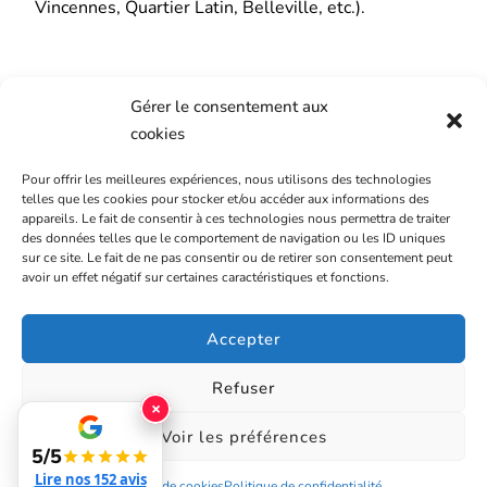
Vincennes, Quartier Latin, Belleville, etc.).
Gérer le consentement aux
Pour nous contacter
cookies
Pour offrir les meilleures expériences, nous utilisons des technologies
Vous pouvez nous joindre au
06 69 29 94 92
ou par
telles que les cookies pour stocker et/ou accéder aux informations des
courriel sur l’adresse
clartstore75@gmail.com
.
appareils. Le fait de consentir à ces technologies nous permettra de traiter
des données telles que le comportement de navigation ou les ID uniques
sur ce site. Le fait de ne pas consentir ou de retirer son consentement peut
Nous serons ravis de répondre à vos questions et
avoir un effet négatif sur certaines caractéristiques et fonctions.
d’établir un devis personnalisé.
Accepter
Refuser
×
Voir les préférences
5/5
© Copyright 2026
Clar't store
. Tous droits réservés.
|
Mentions
légales
Lire nos 152 avis
Politique de cookies
Politique de confidentialité