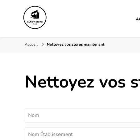
A
Clar't store
Accueil
Nettoyez vos stores maintenant
Nettoyez vos 