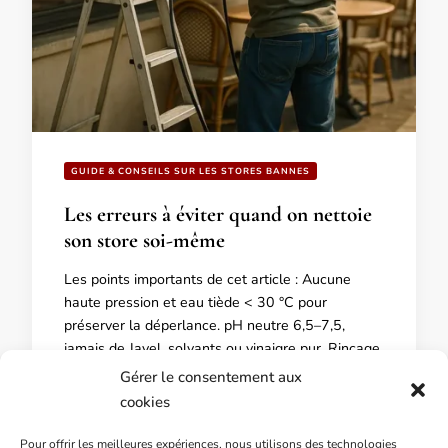
GUIDE & CONSEILS SUR LES STORES BANNES
Les erreurs à éviter quand on nettoie
son store soi-même
Les points importants de cet article : Aucune
haute pression et eau tiède < 30 °C pour
préserver la déperlance. pH neutre 6,5–7,5,
jamais de Javel, solvants ou vinaigre pur. Rinçage
long puis séchage complet déployé avant repli.
Gérer le consentement aux
Motorisation protégée et alimentation coupée,
cookies
connecteurs filmés. Pourquoi des erreurs
abîment une toile Une toile reçoit …
Pour offrir les meilleures expériences, nous utilisons des technologies