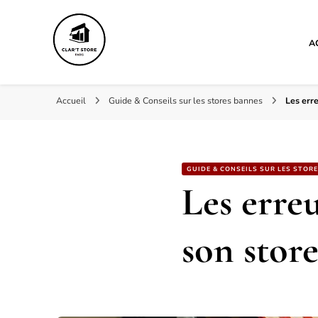
A
Clar't store
Accueil
Guide & Conseils sur les stores bannes
Les err
GUIDE & CONSEILS SUR LES STOR
Les erre
son stor