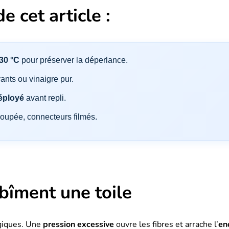
e cet article :
 30 °C
pour préserver la déperlance.
vants ou vinaigre pur.
éployé
avant repli.
coupée, connecteurs filmés.
bîment une toile
ogiques. Une
pression excessive
ouvre les fibres et arrache l’
en