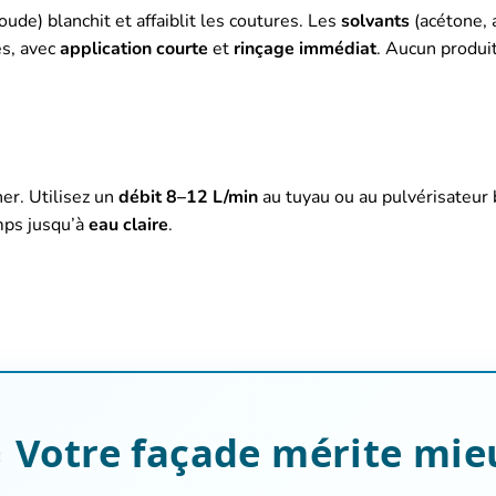
oude) blanchit et affaiblit les coutures. Les
solvants
(acétone, a
es, avec
application courte
et
rinçage immédiat
. Aucun produit
her. Utilisez un
débit 8–12 L/min
au tuyau ou au pulvérisateur 
emps jusqu’à
eau claire
.
Votre façade mérite mie