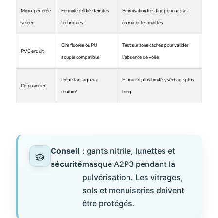
Micro-perforée
Formule dédiée textiles
Brumisation très fine pour ne pas
screen
techniques
colmater les mailles
Cire fluorée ou PU
Test sur zone cachée pour valider
PVC enduit
souple compatible
l’absence de voile
Déperlant aqueux
Efficacité plus limitée, séchage plus
Coton ancien
renforcé
long
Conseil
: gants nitrile, lunettes et
sécurité
masque A2P3 pendant la
pulvérisation. Les vitrages,
sols et menuiseries doivent
être protégés.