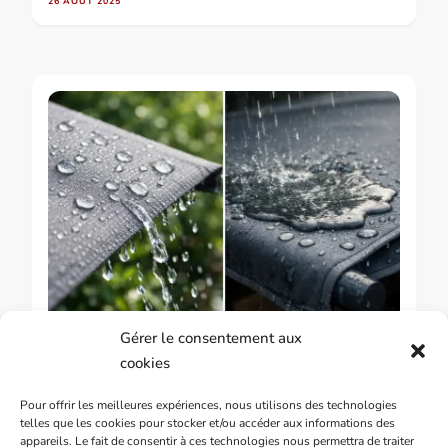
26 AOÛT 2025
Gérer le consentement aux
GUIDE & CONSEILS SUR LES STORES BANNES
cookies
Toile déperlante ou imperméable,
Pour offrir les meilleures expériences, nous utilisons des technologies
laquelle choisir
telles que les cookies pour stocker et/ou accéder aux informations des
appareils. Le fait de consentir à ces technologies nous permettra de traiter