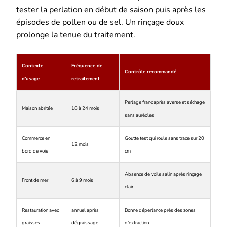
tester la perlation en début de saison puis après les
épisodes de pollen ou de sel. Un rinçage doux
prolonge la tenue du traitement.
Contexte
Fréquence de
Contrôle recommandé
d’usage
retraitement
Perlage franc après averse et séchage
Maison abritée
18 à 24 mois
sans auréoles
Commerce en
Goutte test qui roule sans trace sur 20
12 mois
bord de voie
cm
Absence de voile salin après rinçage
Front de mer
6 à 9 mois
clair
Restauration avec
annuel après
Bonne déperlance près des zones
graisses
dégraissage
d’extraction