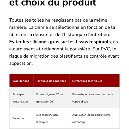
et choix du produit
Toutes les toiles ne réagissent pas de la même
manière. La chimie se sélectionne en fonction de la
fibre, de sa densité et de l’historique d’entretien.
Éviter les silicones gras sur les tissus respirants
, ils
alourdissent et retiennent la poussière. Sur PVC, le
risque de migration des plastifiants se contrôle avant
application.
Type de toile
Technologie conseillée
Remarques techniques
Acrylique
Fluoropolymère C6 ou
Bonne déperlance sans bloquer la
teinte masse
génération C0
vapeur d’eau
Déperlant PU non
Application légère pour éviter le
Polyester
filmogène
cartonnage