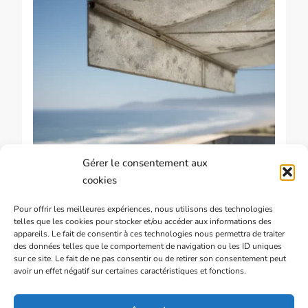
Gérer le consentement aux
GUIDE & CONSEILS SUR LES STORES BANNES
cookies
Pourquoi le bord de mer détruit les stores
Pour offrir les meilleures expériences, nous utilisons des technologies
plus rapidement
telles que les cookies pour stocker et/ou accéder aux informations des
appareils. Le fait de consentir à ces technologies nous permettra de traiter
des données telles que le comportement de navigation ou les ID uniques
sur ce site. Le fait de ne pas consentir ou de retirer son consentement peut
avoir un effet négatif sur certaines caractéristiques et fonctions.
16 DÉCEMBRE 2025