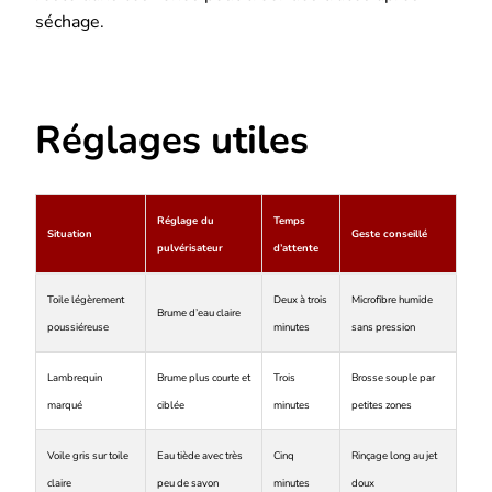
séchage.
Réglages utiles
Réglage du
Temps
Situation
Geste conseillé
pulvérisateur
d’attente
Toile légèrement
Deux à trois
Microfibre humide
Brume d’eau claire
poussiéreuse
minutes
sans pression
Lambrequin
Brume plus courte et
Trois
Brosse souple par
marqué
ciblée
minutes
petites zones
Voile gris sur toile
Eau tiède avec très
Cinq
Rinçage long au jet
claire
peu de savon
minutes
doux