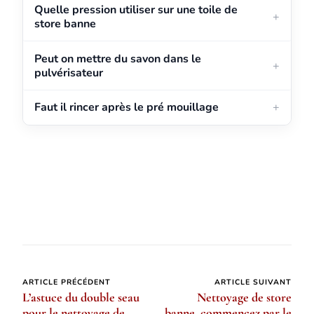
Quelle pression utiliser sur une toile de
store banne
Peut on mettre du savon dans le
pulvérisateur
Faut il rincer après le pré mouillage
Navigation
ARTICLE PRÉCÉDENT
ARTICLE SUIVANT
L’astuce du double seau
Nettoyage de store
d’article
pour le nettoyage de
banne, commencez par le