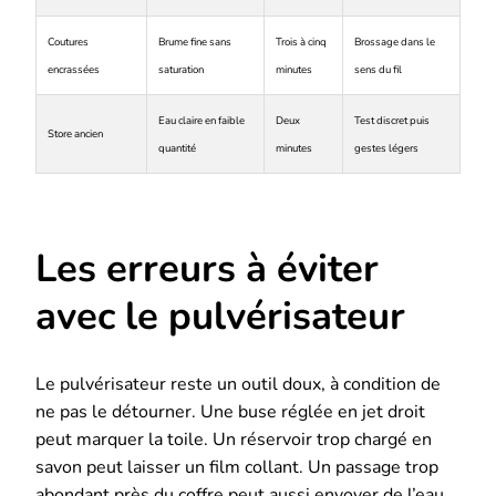
Coutures
Brume fine sans
Trois à cinq
Brossage dans le
encrassées
saturation
minutes
sens du fil
Eau claire en faible
Deux
Test discret puis
Store ancien
quantité
minutes
gestes légers
Les erreurs à éviter
avec le pulvérisateur
Le pulvérisateur reste un outil doux, à condition de
ne pas le détourner. Une buse réglée en jet droit
peut marquer la toile. Un réservoir trop chargé en
savon peut laisser un film collant. Un passage trop
abondant près du coffre peut aussi envoyer de l’eau