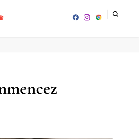
☎
ommencez