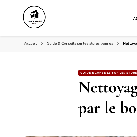
A
Clar't store
Accueil
Guide & Conseils sur les stores bannes
Nettoya
GUIDE & CONSEILS SUR LES STOR
Nettoyag
par le b