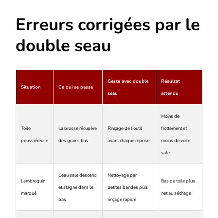
Erreurs corrigées par le
double seau
Geste avec double
Résultat
Situation
Ce qui se passe
seau
attendu
Moins de
Toile
La brosse récupère
Rinçage de l’outil
frottement et
poussiéreuse
des grains fins
avant chaque reprise
moins de voile
sale
L’eau sale descend
Nettoyage par
Lambrequin
Bas de toile plus
et stagne dans le
petites bandes puis
marqué
net au séchage
bas
rinçage rapide