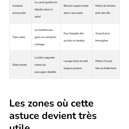
Le savon garde les
Coutures
Brosse souple rincée
Moins de résidus
dépôts dans le
encrassées
dans l’eau claire
près des fils
relief
La moindre eau
Eau changée dès
Aspect plus
Toile claire
grise se voit après
qu’elle se trouble
homogène
séchage
La toile supporte
Lavage doux et outil
Moins d’usure
Store ancien
moins les
toujours propre
liée au frottement
passages répétés
Les zones où cette
astuce devient très
utile