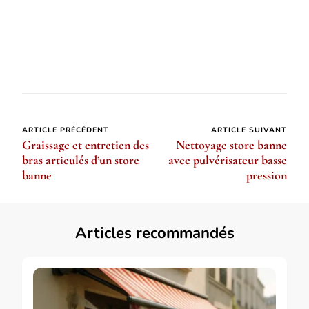
Navigation
ARTICLE PRÉCÉDENT
ARTICLE SUIVANT
Graissage et entretien des
Nettoyage store banne
d’article
bras articulés d’un store
avec pulvérisateur basse
banne
pression
Articles recommandés