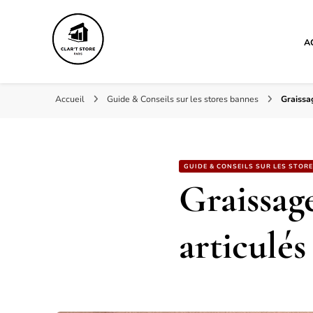
A
Clar't store
Accueil
Guide & Conseils sur les stores bannes
Graissa
GUIDE & CONSEILS SUR LES STOR
Graissage
articulés