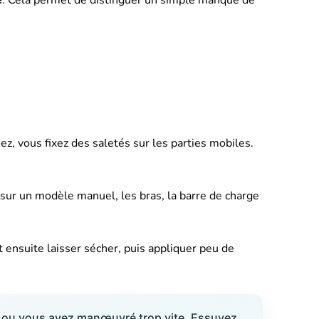
e
. Cela permet de distinguer un simple manque de
z, vous fixez des saletés sur les parties mobiles.
le sur un modèle manuel, les bras, la barre de charge
t ensuite laisser sécher, puis appliquer peu de
uit ou vous avez manœuvré trop vite. Essuyez