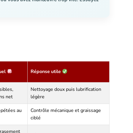
uel
Réponse utile
sibles,
Nettoyage doux puis lubrification
ns net
légère
épétées au
Contrôle mécanique et graissage
ciblé
crasement