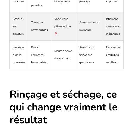
localisée
lavage large
passage
trop local
possible
Graisse
Vapeur sur
Infiltration
Traces sur
Savon doux sur
sur
pièces rigides
d’eau dans
coffre ou bras
microfibre
armature
mécanisme
Mélange
Bords
Savon doux,
Résidus de
Mousse active,
gras et
encrassés,
finition sur
produit qui
rinçage long
poussière
trame collée
grande zone
recollent
Rinçage et séchage, ce
qui change vraiment le
résultat