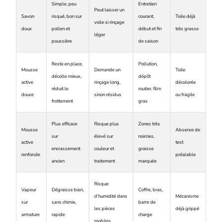
Simple, peu
Entretien
Peut laisser un
Savon
risqué, bon sur
courant,
Toile déjà
voile si rinçage
doux
pollen et
début et fin
très grasse
léger
poussière
de saison
Reste en place,
Pollution,
Mousse
Demande un
Toile
décolle mieux,
dépôt
active
rinçage long,
décolorée
réduit le
routier, film
douce
sinon résidus
ou fragile
frottement
gras
Plus efficace
Risque plus
Zones très
Mousse
Absence de
sur
élevé sur
noircies,
active
test
encrassement
couleur et
graisse
renforcée
préalable
ancien
traitement
marquée
Risque
Vapeur
Dégraisse bien,
Coffre, bras,
d’humidité dans
Mécanisme
sur
sans chimie,
barre de
les pièces
déjà grippé
armature
rapide
charge
mobiles