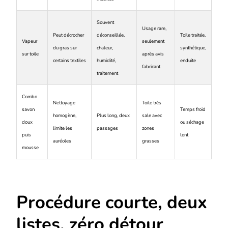
Souvent
Usage rare,
Peut décrocher
déconseillée,
Toile traitée,
Vapeur
seulement
du gras sur
chaleur,
synthétique,
sur toile
après avis
certains textiles
humidité,
enduite
fabricant
traitement
Combo
Nettoyage
Toile très
savon
Temps froid
homogène,
Plus long, deux
sale avec
doux
ou séchage
limite les
passages
zones
puis
lent
auréoles
grasses
mousse
Procédure courte, deux
listes, zéro détour