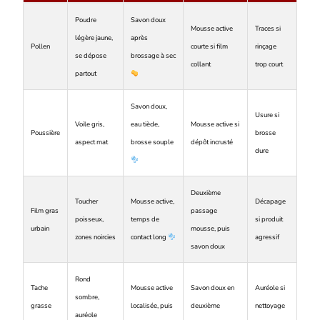
Poudre
Savon doux
Mousse active
Traces si
légère jaune,
après
Pollen
courte si film
rinçage
se dépose
brossage à sec
collant
trop court
partout
Savon doux,
Usure si
Voile gris,
eau tiède,
Mousse active si
Poussière
brosse
aspect mat
brosse souple
dépôt incrusté
dure
Deuxième
Toucher
Mousse active,
Décapage
Film gras
passage
poisseux,
temps de
si produit
urbain
mousse, puis
zones noircies
contact long
agressif
savon doux
Rond
Tache
Mousse active
Savon doux en
Auréole si
sombre,
grasse
localisée, puis
deuxième
nettoyage
auréole