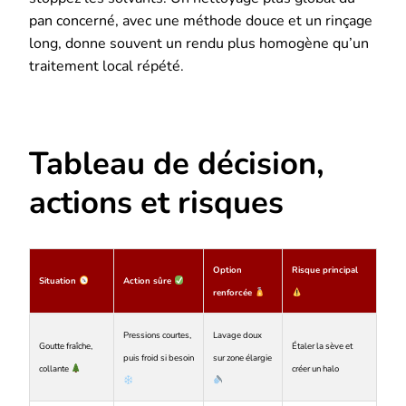
pan concerné, avec une méthode douce et un rinçage
long, donne souvent un rendu plus homogène qu’un
traitement local répété.
Tableau de décision,
actions et risques
Option
Risque principal
Situation
Action sûre
renforcée
Pressions courtes,
Lavage doux
Goutte fraîche,
Étaler la sève et
puis froid si besoin
sur zone élargie
collante
créer un halo