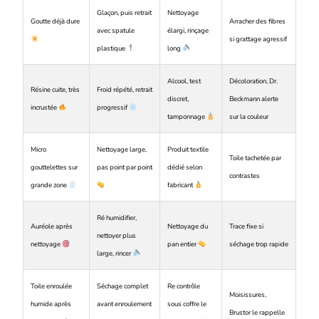
Glaçon, puis retrait
Nettoyage
Goutte déjà dure
Arracher des fibres
avec spatule
élargi, rinçage
si grattage agressif
plastique
long
Alcool, test
Décoloration, Dr.
Résine cuite, très
Froid répété, retrait
discret,
Beckmann alerte
incrustée
progressif
tamponnage
sur la couleur
Micro
Nettoyage large,
Produit textile
Toile tachetée par
gouttelettes sur
pas point par point
dédié selon
contrastes
grande zone
fabricant
Ré humidifier,
Auréole après
Nettoyage du
Trace fixe si
nettoyer plus
nettoyage
pan entier
séchage trop rapide
large, rincer
Toile enroulée
Séchage complet
Re contrôle
Moisissures,
humide après
avant enroulement
sous coffre le
Brustor le rappelle