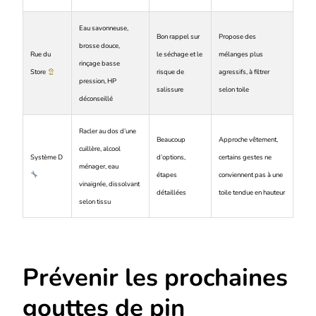
Eau savonneuse,
Bon rappel sur
Propose des
brosse douce,
Rue du
le séchage et le
mélanges plus
rinçage basse
Store
risque de
agressifs, à filtrer
pression, HP
salissure
selon toile
déconseillé
Racler au dos d’une
Beaucoup
Approche vêtement,
cuillère, alcool
Système D
d’options,
certains gestes ne
ménager, eau
étapes
conviennent pas à une
vinaigrée, dissolvant
détaillées
toile tendue en hauteur
selon tissu
Prévenir les prochaines
gouttes de pin