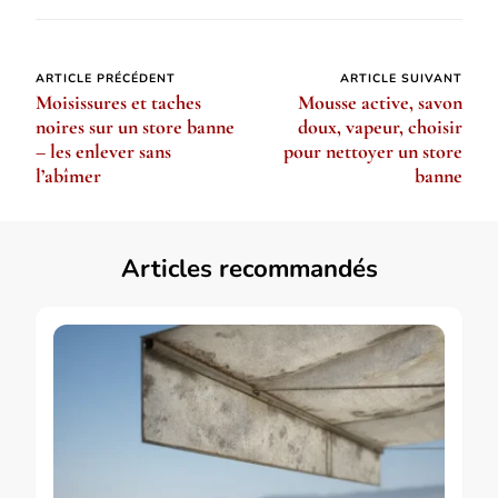
Navigation
ARTICLE PRÉCÉDENT
ARTICLE SUIVANT
Moisissures et taches
Mousse active, savon
d’article
noires sur un store banne
doux, vapeur, choisir
– les enlever sans
pour nettoyer un store
l’abîmer
banne
Articles recommandés