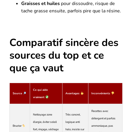
Graisses et huiles
pour dissoudre, risque de
tache grasse ensuite, parfois pire que la résine.
Comparatif sincère des
sources du top et ce
que ça vaut
Ce qui aide
Source
Avantages
Inconvénients
vraiment
Recettes avec
Nettoyage zone
Très concret,
détergent et parfois
élargie, éviter soleil
logique anti
Brustor
ammoniaque, pas
fort, rinçage, séchage
halo, insiste sur