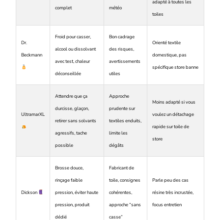
adapté à toutes les
complet
météo
toiles
Froid pour casser,
Bon cadrage
Dr.
Orienté textile
alcool ou dissolvant
des risques,
Beckmann
domestique, pas
avec test, chaleur
avertissements
spécifique store banne
déconseillée
utiles
Attendre que ça
Approche
Moins adapté si vous
durcisse, glaçon,
prudente sur
UltramarXL
voulez un détachage
retirer sans solvants
textiles enduits,
rapide sur toile de
agressifs, tache
limite les
store
possible
dégâts
Brosse douce,
Fabricant de
rinçage faible
toile, consignes
Parle peu des cas
Dickson
pression, éviter haute
cohérentes,
résine très incrustée,
pression, produit
approche “sans
focus entretien
dédié
casse”